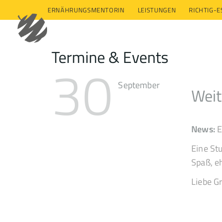
ERNÄHRUNGSMENTORIN
LEISTUNGEN
RICHTIG-
Termine & Events
30
September
Weit
News:
E
Eine St
Spaß, e
Liebe G