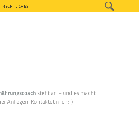
RECHTLICHES
nährungscoach
steht an – und es macht
uer Anliegen! Kontaktet mich:-)