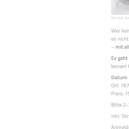
frei von Z
Wer ken
es nich
–
mit al
Es geht
besser!
Datum: 
Ort: 76
Preis: 1
Bitte 2
inkl. Skr
Anmeldu