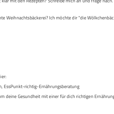
klar mit den Rezepten? Schreibe mich an und frage nach.
chte Weihnachtsbäckerei? Ich möchte dir "die Wölkchenbä
ier:
m, EssPunkt-richtig-Ernährungsberatung
um deine Gesundheit mit einer für dich richtigen Ernährung,