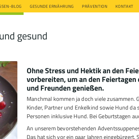
ESSEN-BLOG
GESUNDE ERNÄHRUNG
PRÄVENTION
KONTAKT
 und gesund
Ohne Stress und Hektik an den Fei
vorbereiten, um an den Feiertagen
und Freunden genießen.
Manchmal kommen ja doch viele zusammen. Ge
Kinder, Partner und Enkelkind sowie Hund da 
Personen inklusive Hund. Bei Geburtstagen au
An unserem bevorstehenden Adventssuppenes
Das hat sich vor ein paar Jahren eingebürgert