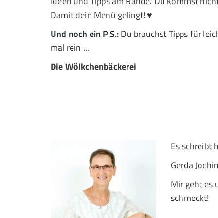
Ideen und Tipps am Rande. Du kommst nicht 
Damit dein Menü gelingt! ♥
Und noch ein P.S.:
Du brauchst Tipps für lei
mal rein ...
Die Wölkchenbäckerei
Es schreibt h
Gerda Jochi
Mir geht es 
schmeckt!