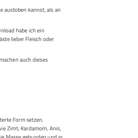
he austoben kannst, als an
wnload habe ich ein
ste lieber Fleisch oder
 machen auch dieses
terte Form setzen.
wie Zimt, Kardamom, Anis,
 die Masse gebunden und in