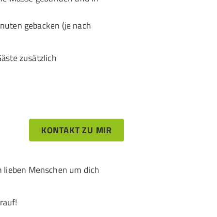
inuten gebacken (je nach
äste zusätzlich
KONTAKT ZU MIR
n lieben Menschen um dich
rauf!