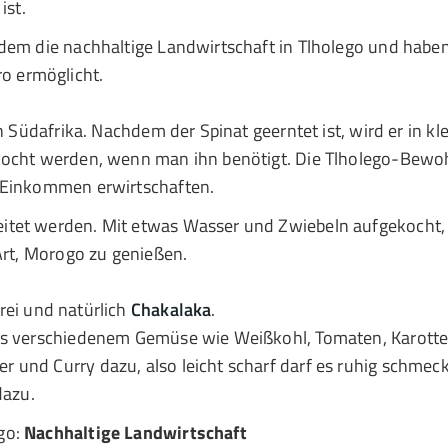
ist.
udem die nachhaltige Landwirtschaft in Tlholego und habe
o ermöglicht.
in Südafrika. Nachdem der Spinat geerntet ist, wird er in k
ekocht werden, wenn man ihn benötigt. Die Tlholego-Bew
n Einkommen erwirtschaften.
itet werden. Mit etwas Wasser und Zwiebeln aufgekocht, 
Art, Morogo zu genießen.
rei und natürlich
Chakalaka
.
aus verschiedenem Gemüse wie Weißkohl, Tomaten, Karotte
und Curry dazu, also leicht scharf darf es ruhig schmecke
dazu.
go:
Nachhaltige Landwirtschaft