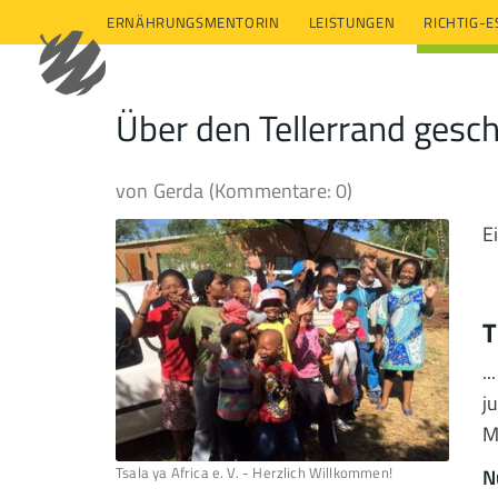
ERNÄHRUNGSMENTORIN
LEISTUNGEN
RICHTIG-
Über den Tellerrand gescha
von Gerda (Kommentare: 0)
E
T
.
j
M
Tsala ya Africa e. V. - Herzlich Willkommen!
N