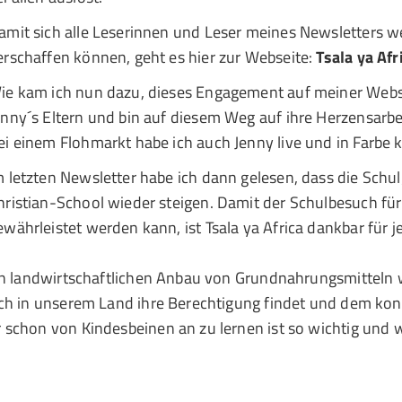
amit sich alle Leserinnen und Leser meines Newsletters we
erschaffen können, geht es hier zur Webseite:
Tsala ya Afr
ie kam ich nun dazu, dieses Engagement auf meiner Webse
enny´s Eltern und bin auf diesem Weg auf ihre Herzensar
ei einem Flohmarkt habe ich auch Jenny live und in Farbe 
m letzten Newsletter habe ich dann gelesen, dass die Sch
hristian-School wieder steigen. Damit der Schulbesuch für 
ewährleistet werden kann, ist Tsala ya Africa dankbar für j
den landwirtschaftlichen Anbau von Grundnahrungsmitteln
uch in unserem Land ihre Berechtigung findet und dem kon
schon von Kindesbeinen an zu lernen ist so wichtig und w