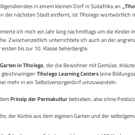
lligendienstes in einem kleinen Dorf in Südafrika an:
„Tlh
 der nächsten Stadt entfernt, ist Tlholego wortwörtlich 
merte ich mich ein Jahr lang nachmittags um die Kinder im
he. Zwischenzeitlich unterrichtete ich auch an der angre
 ersten bis zur 10. Klasse beherbergte.
r
Garten in Tlholego
, der die Bewohner mit Gemüse, Kräute
es gleichnamigen
Tlholego Learning Centers
(eine Bildungss
mmer mehr in ein Selbstversorgerdorf umzuwandeln.
h dem
Prinzip der Permakultur
betrieben, also ohne Pestiz
te, der Kürbis aus dem eigenen Garten und der selbstgem