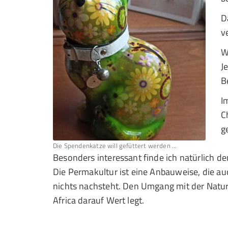
D
v
W
J
B
I
C
g
Die Spendenkatze will gefüttert werden ...
Besonders interessant finde ich natürlich 
Die Permakultur ist eine Anbauweise, die a
nichts nachsteht. Den Umgang mit der Natur 
Africa darauf Wert legt.