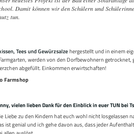
nser neuestes Projekt ist der Bau einer Solaranlage a
chool. Damit können wir den Schülern und Schülerinne
hutz tun.
kissen, Tees und Gewürzsalze
hergestellt und in einem ei
 Farmgarten, werden von den Dorfbewohnern getrocknet, g
erzchen abgefüllt. Einkommen erwirtschaften!
go Farmshop
enny, vielen lieben Dank für den Einblick in euer TUN bei Ts
ie Liebe zu den Kindern hat euch wohl nicht losgelassen n
as ist genial und ich gehe davon aus, dass jeder Aufenthal
ei allen auslöst.