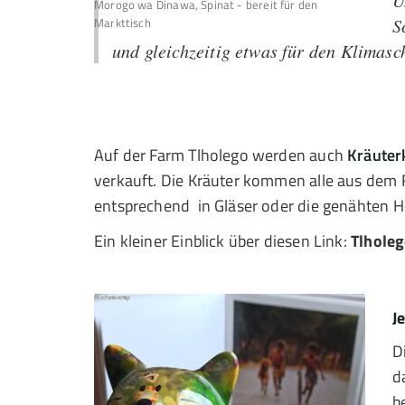
U
Morogo wa Dinawa, Spinat - bereit für den
Markttisch
S
und gleichzeitig etwas für den Klimasc
Auf der Farm Tlholego werden auch
Kräuter
verkauft. Die Kräuter kommen alle aus dem
entsprechend in Gläser oder die genähten H
Ein kleiner Einblick über diesen Link:
Tlhole
J
D
d
b