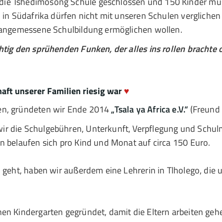
die Tshedimosong Schule geschlossen und 150 Kinder mu
 in Südafrika dürfen nicht mit unseren Schulen verglichen
e angemessene Schulbildung ermöglichen wollen.
htig den sprühenden Funken, der alles ins rollen brachte 
haft unserer Familien riesig war
♥
en, gründeten wir Ende 2014
„Tsala ya Africa e.V.“
(Freund 
r die Schulgebühren, Unterkunft, Verpflegung und Schulma
n belaufen sich pro Kind und Monat auf circa 150 Euro.
 geht, haben wir außerdem eine Lehrerin in Tlholego, die 
nen Kindergarten gegründet, damit die Eltern arbeiten ge