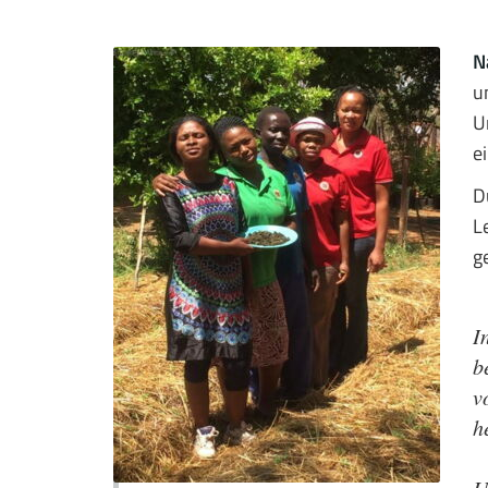
N
u
U
e
D
L
g
I
b
v
h