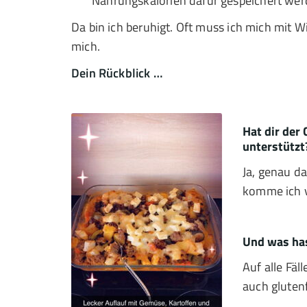
Nahrungskalorien dafür gespeichert werde
Da bin ich beruhigt. Oft muss ich mich mit W
mich.
Dein Rückblick …
Hat dir der
unterstützt
Ja, genau d
komme ich vi
Und was has
Auf alle Fä
auch gluten