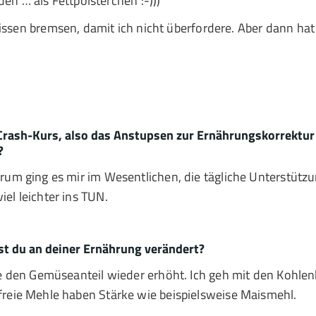
n … als Fettpölsterchen :-)))
issen bremsen, damit ich nicht überfordere. Aber dann hat 
 Crash-Kurs, also das Anstupsen zur Ernährungskorrektur
?
arum ging es mir im Wesentlichen, die tägliche Unterstütz
el leichter ins TUN.
t du an deiner Ernährung verändert?
lle den Gemüseanteil wieder erhöht. Ich geh mit den Kohl
freie Mehle haben Stärke wie beispielsweise Maismehl.