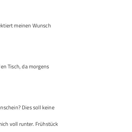
pektiert meinen Wunsch
 den Tisch, da morgens
schein? Dies soll keine
mich voll runter. Frühstück