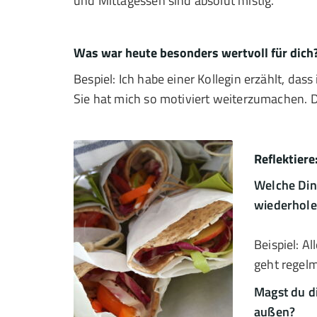
und Mittagessen sind absolut mistig.
Was war heute besonders wertvoll für dich
Bespiel: Ich habe einer Kollegin erzählt, da
Sie hat mich so motiviert weiterzumachen. D
Reflektiere
Welche Din
wiederholen
Beispiel: A
geht regelmä
Magst du d
außen?