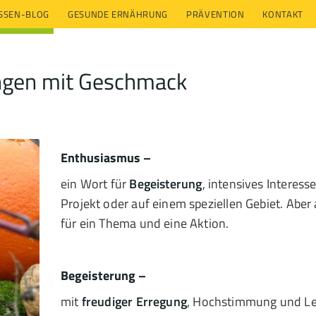
ESSEN-BLOG
GESUNDE ERNÄHRUNG
PRÄVENTION
KONTAKT
ngen mit Geschmack
Enthusiasmus –
ein Wort für
Begeisterung
, intensives Interess
Projekt oder auf einem speziellen Gebiet. Abe
für ein Thema und eine Aktion.
Begeisterung –
mit
freudiger Erregung
, Hochstimmung und Lei