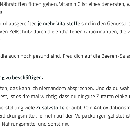
rstoffen flöten gehen. Vitamin C ist eines der ersten, we
s.
nd ausgereifter,
je mehr Vitalstoffe
sind in den Genusspro
n Zellschutz durch die enthaltenen Antioxidantien, die vo
n.
r, die auch noch gesund sind. Freu dich auf die Beeren-Sais
ng zu beschäftigen.
öten, das kann ich niemandem absprechen. Und da du wahr
t, ist es dreimal wichtig, dass du dir gute Zutaten einkau
herstellung viele
Zusatzstoffe
erlaubt. Von Antioxidationsmi
dickungsmittel. Je mehr auf den Verpackungen gelistet ist
e Nahrungsmittel und sonst nix.