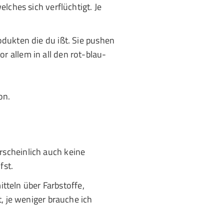
lches sich verflüchtigt. Je
dukten die du ißt. Sie pushen
r allem in all den rot-blau-
on.
scheinlich auch keine
fst.
tteln über Farbstoffe,
, je weniger brauche ich