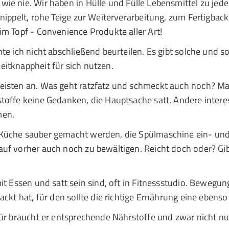
wie nie. Wir haben in Hülle und Fülle Lebensmittel zu jede
hnippelt, rohe Teige zur Weiterverarbeitung, zum Fertigba
im Topf - Convenience Produkte aller Art!
hte ich nicht abschließend beurteilen. Es gibt solche und 
itknappheit für sich nutzen.
eisten an. Was geht ratzfatz und schmeckt auch noch? Ma
toffe keine Gedanken, die Hauptsache satt. Andere interes
men.
 Küche sauber gemacht werden, die Spülmaschine ein- un
uf vorher auch noch zu bewältigen. Reicht doch oder? Gib
t Essen und satt sein sind, oft in Fitnessstudio. Bewegung
ckt hat, für den sollte die richtige Ernährung eine ebenso 
für braucht er entsprechende Nährstoffe und zwar nicht n